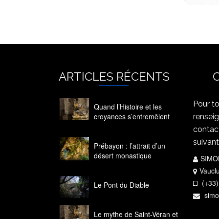
ARTICLES RÉCENTS
Pour t
Quand l’Histoire et les
croyances s’entremêlent
rensei
14 octobre 2020
contac
suivant
Prébayon : l’attrait d’un
désert monastique
SIMO
14 octobre 2020
Vaucl
(+33)
Le Pont du Diable
14 octobre 2020
simo
Le mythe de Saint-Véran et