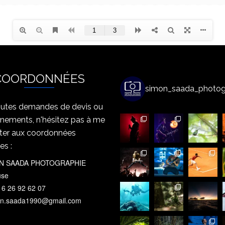
COORDONNÉES
simon_saada_photog
outes demandes de devis ou
gnements, n'hésitez pas à me
ter aux coordonnées
es :
N SAADA PHOTOGRAPHIE
use
 6 26 92 62 07
n.saada1990@gmail.com