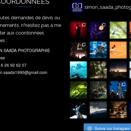
COORDONNÉES
simon_saada_photog
outes demandes de devis ou
gnements, n'hésitez pas à me
ter aux coordonnées
es :
N SAADA PHOTOGRAPHIE
use
 6 26 92 62 07
n.saada1990@gmail.com
Suivre sur Instagram