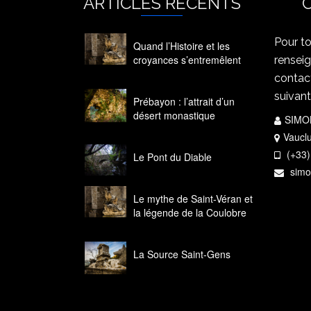
ARTICLES RÉCENTS
Pour t
Quand l’Histoire et les
croyances s’entremêlent
rensei
14 octobre 2020
contac
suivant
Prébayon : l’attrait d’un
désert monastique
SIMO
14 octobre 2020
Vaucl
(+33)
Le Pont du Diable
14 octobre 2020
simo
Le mythe de Saint-Véran et
la légende de la Coulobre
14 octobre 2020
La Source Saint-Gens
14 octobre 2020