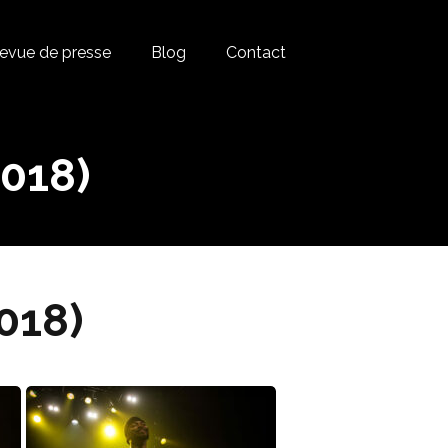
evue de presse
Blog
Contact
018)
018)